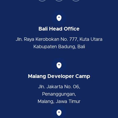
s
n
t
t
k
w
a
e
i
g
d
t
r
i
t
Bali Head Office
a
n
e
m
r
Jln. Raya Kerobokan No. 777, Kuta Utara
Kabupaten Badung, Bali
Malang Developer Camp
Jln. Jakarta No. 06,
Penanggungan,
Malang, Jawa Timur