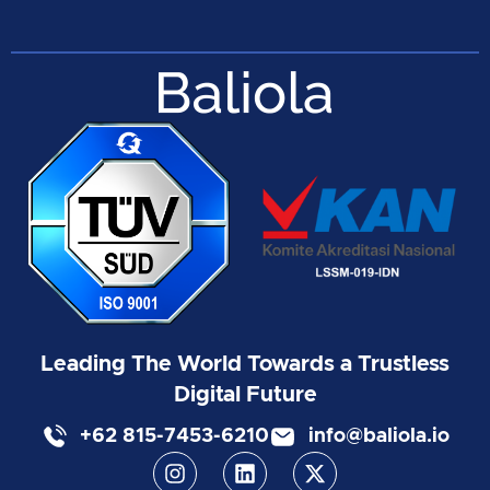
Leading The World Towards a Trustless
Digital Future
+62 815-7453-6210
info@baliola.io
I
L
X
n
i
-