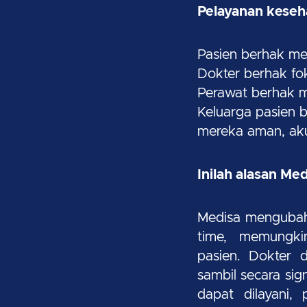
Pelayanan keseha
Pasien berhak men
Dokter berhak f
Perawat berhak m
Keluarga pasien 
mereka aman, aku
Inilah alasan Med
Medisa mengubah 
time, memungki
pasien. Dokter 
sambil secara sig
dapat dilayani,