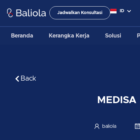
Lewati
ke
ID
EN
Jadwalkan Konsultasi
konten
Beranda
Kerangka Kerja
Solusi
Back
MEDISA 
baliola